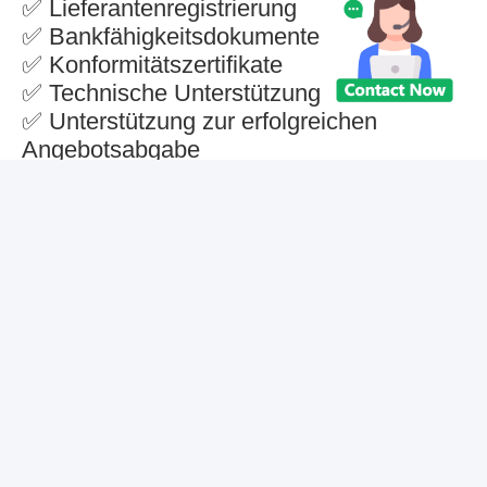
✅ Lieferantenregistrierung
✅ Bankfähigkeitsdokumente
✅ Konformitätszertifikate
✅ Technische Unterstützung
✅ Unterstützung zur erfolgreichen
Angebotsabgabe
✅ Sicheres, stabiles, termingerechtes und
zufriedenheitsorientiertes
Projektmanagement
Wir danken allen Besuchern herzlich und
freuen uns darauf, Sie erneut in Saudi-
Arabien zu treffen, um weitere
Kooperationsmöglichkeiten zu erschließen
und erfolgreiche Partnerschaften
aufzubauen.