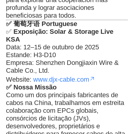
profunda y lograr asociaciones
beneficiosas para todos.
✅
葡萄牙语 Portuguese
✅
Exposição: Solar & Storage Live
KSA
Data: 12–15 de outubro de 2025
Estande: H3-D10
Empresa: Shenzhen Dongjiaxin Wire &
Cable Co., Ltd.
Website:
www.djx-cable.com
✅
Nossa Missão
Como um dos principais fabricantes de
cabos na China, trabalhamos em estreita
colaboração com EPCs globais,
consórcios de licitação (JVs),
desenvolvedores, proprietários e
distribuidores para fornecer cabos de alta