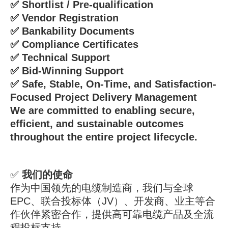
✅ Shortlist / Pre-qualification
✅ Vendor Registration
✅ Bankability Documents
✅ Compliance Certificates
✅ Technical Support
✅ Bid-Winning Support
✅ Safe, Stable, On-Time, and Satisfaction-
Focused Project Delivery Management
We are committed to enabling secure,
efficient, and sustainable outcomes
throughout the entire project lifecycle.
✅
我们的使命
作为中国领先的电缆制造商，我们与全球
EPC、联合投标体（JV）、开发商、业主等合
作伙伴紧密合作，提供高可靠电缆产品及全流
程投标支持。